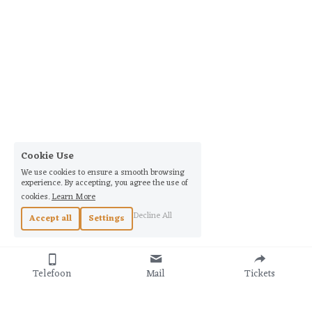
Cookie Use
We use cookies to ensure a smooth browsing
experience. By accepting, you agree the use of
cookies.
Learn More
Decline All
Accept all
Settings
Telefoon
Mail
Tickets
Kerkconcerten in het 