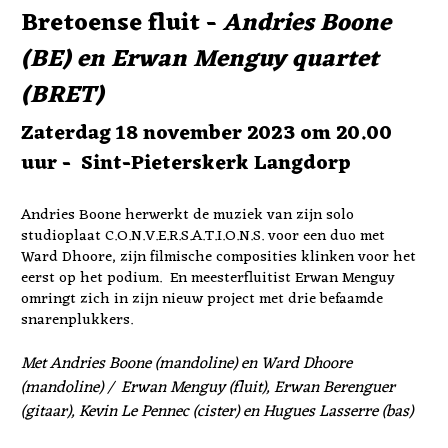
Bretoense fluit - 
Andries Boone 
(BE) en Erwan Menguy quartet 
(BRET)
Zaterdag 18 november 2023 om 20.00 
uur -  Sint-Pieterskerk Langdorp
Andries Boone herwerkt de muziek van zijn solo 
studioplaat C.O.N.V.E.R.S.A.T.I.O.N.S. voor een duo met 
Ward Dhoore, zijn filmische composities klinken voor het 
eerst op het podium.  En meesterfluitist Erwan Menguy 
omringt zich in zijn nieuw project met drie befaamde 
snarenplukkers.
Met Andries Boone (mandoline) en Ward Dhoore 
(mandoline) /  Erwan Menguy (fluit), Erwan Berenguer 
(gitaar), Kevin Le Pennec (cister) en Hugues Lasserre (bas)