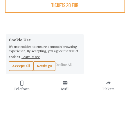
TICKETS 20 EUR
Cookie Use
We use cookies to ensure a smooth browsing
experience. By accepting, you agree the use of
cookies.
Learn More
Decline All
Accept all
Settings
Telefoon
Mail
Tickets
Merodefestival is een project van
Wesp
 -
BE0863441738 - 
Jozef Wautersstraat 4 - 3010 Kessel-Lo
Artwork: 
Reinhart
Croon 