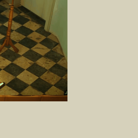
estische klank en korte concerten creëren we met 
 publiek in balans.
ereldmuziek, folk, jazz, klassiek of een blend zijn. 
ersetting. 