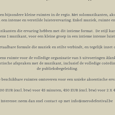
betaalbare formule die muziek en stilte verbindt, en tegelijk inzet
kens ruimte voor de volledige organisatie van 3 uitvoeringen 
klank
ktische afspraken met de muzikant, inclusief de volledige coördina
de publieksbegeleiding.
je beschikbare ruimtes omtoveren voor een unieke akoestische erva
300 EUR (excl. btw) voor 45 minuten, 450 EUR (excl. btw) voor 2 X 
Interesse: neem dan snel contact op met info@merodefestival.be 
 fijne samenwerking met 
Landschapspark de Merode
 en vzw Folkmjus