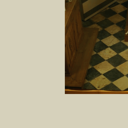
Wij brengen professionele muzikanten in kapellen 
minimale middelen 
We organiseren deze concerten met verschillende muzik
Het is tel