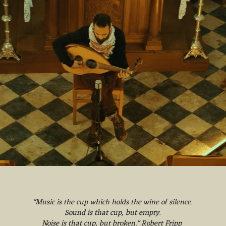
"Music is the cup which holds the wine of silence.
Sound is that cup, but empty.
Noise is that cup, but broken." Robert Fripp 
en bijzondere kleine ruimtes in de regio. Met solomuzikanten, ako
een intense en verstilde luisterervaring. Enkel muziek, ruimte en
anten die ervaring hebben met dit intieme format.  De stijl kan w
kens 1 muzikant, voor een kleine groep in een intieme intense luist